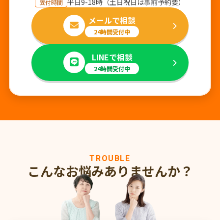
平日9-18時（土日祝日は事前予約要）
受付時間
当別町、新篠津村、長沼町、南幌町、栗山町、岩見沢
メールで相談
市、月形町、美唄市、三笠市、小樽市、その他北海道全
域
24時間受付中
LINEで相談
24時間受付中
TROUBLE
こんなお悩みありませんか？