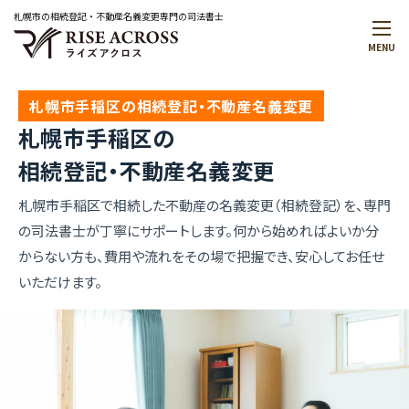
札幌市の相続登記・不動産名義変更専門の司法書士
MENU
メインメニュー
トップページ
札幌市手稲区の相続登記・不動産名義変更
事務所案内
札幌市手稲区の
代表プロフィール
解決事例
相続登記・不動産名義変更
お役立ち情報
お知らせ
札幌市手稲区で相続した不動産の名義変更（相続登記）を、専門
無料相談予約・お問合せ
の司法書士が丁寧にサポートします。何から始めればよいか分
からない方も、費用や流れをその場で把握でき、安心してお任せ
はじめての方へ
いただけます。
料金について
無料相談のご案内
サービスメニュー
サービス一覧