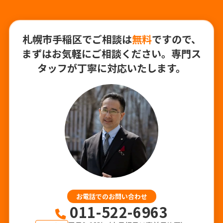
平日9-18時（土日祝日は事前予約要）
札幌市手稲区でご相談は
無料
ですので、
メールから相談する
まずはお気軽にご相談ください。専門ス
タッフが丁寧に対応いたします。
24時間365日受付
LINEから相談する
友だち登録後お問合せください。
対応地域
お電話でのお問い合わせ
011-522-6963
札幌市、石狩市、江別市、恵庭市、北広島市、千歳市、