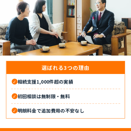
料金一覧
プライバシーポリシー
CONTACT
選ばれる3つの理由
お問合せ・無料相談
相続支援1,000件超の実績
✓
ご質問やご相談がございましたら、お気軽にお問合せく
初回相談は無制限・無料
ださい。
✓
当事務所の専門スタッフが丁寧に対応いたします。
明朗料金で追加費用の不安なし
✓
011-522-6963