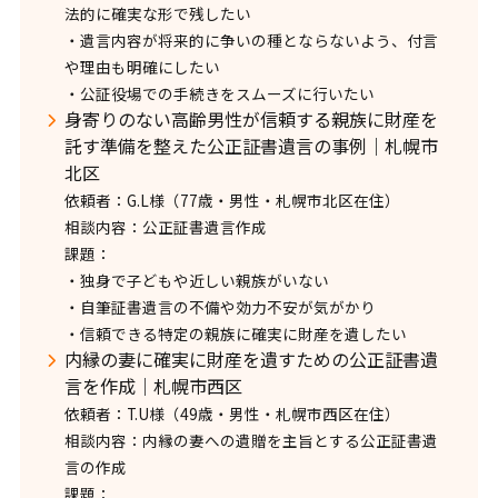
法的に確実な形で残したい
・遺言内容が将来的に争いの種とならないよう、付言
や理由も明確にしたい
・公証役場での手続きをスムーズに行いたい
身寄りのない高齢男性が信頼する親族に財産を
託す準備を整えた公正証書遺言の事例｜札幌市
北区
依頼者：G.L様（77歳・男性・札幌市北区在住）
相談内容：公正証書遺言作成
課題：
・独身で子どもや近しい親族がいない
・自筆証書遺言の不備や効力不安が気がかり
・信頼できる特定の親族に確実に財産を遺したい
内縁の妻に確実に財産を遺すための公正証書遺
言を作成｜札幌市西区
依頼者：T.U様（49歳・男性・札幌市西区在住）
相談内容：内縁の妻への遺贈を主旨とする公正証書遺
言の作成
課題：