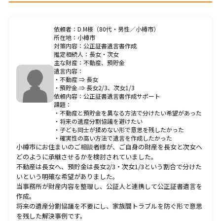
料金一覧
依頼者：D.M様（80代・男性／小樽市）
所在地：小樽市
プライバシーポリシー
対策内容：公正証書遺言書作成
推定相続人：長女・次女
主な財産：不動産、預貯金
遺言内容：
・不動産 ⇒ 長女
・預貯金 ⇒ 長女2/3、次女1/3
依頼内容：公正証書遺言書作成サポート
課題：
CONTACT
お問合せ・無料相談
・不動産と預貯金を異なる方法で分けたい希望があった
・将来の遺産分割協議を避けたい
・子ども同士が揉めない形で意思を残したかった
・確実性の高い方法で遺言を作成したかった
小樽市にお住まいのご相談者様が、ご自身の財産を長女と次女へ
ご質問やご相談がございましたら、お気軽にお問合せく
どのように承継させるかを検討されていました。
ださい。
不動産は長女へ、預貯金は長女2/3・次女1/3という割合で分けた
当事務所の専門スタッフが丁寧に対応いたします。
いという明確な希望がありました。
当事務所が財産内容を整理し、公証人と連携して公正証書遺言を
作成。
将来の遺産分割協議を不要にし、家族間トラブルを防ぐ形で意思
011-522-6963
を残した解決事例です。