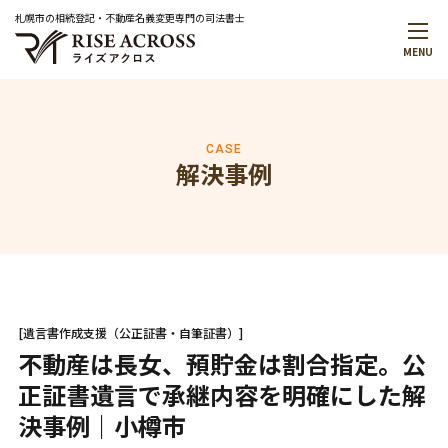
札幌市の相続登記・不動産名義変更専門の司法書士
MENU
メインメニュー
トップページ
事務所案内
代表プロフィール
CASE
解決事例
解決事例
お役立ち情報
お知らせ
無料相談予約・お問合せ
はじめての方へ
料金について
[遺言書作成支援（公正証書・自筆証書）]
無料相談のご案内
不動産は長女、預貯金は割合指定。公
正証書遺言で承継内容を明確にした解
サービスメニュー
決事例｜小樽市
サービス一覧