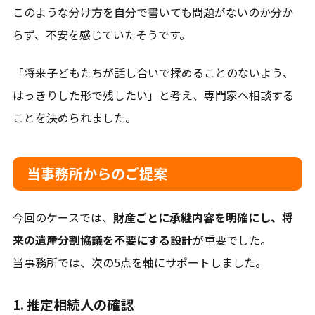
このような分け方を自分で書いても問題がないのか分か
当別町、新篠津村、長沼町、南幌町、栗山町、岩見沢
市、月形町、美唄市、三笠市、小樽市、その他北海道全
らず、不安を感じていたそうです。
域
「将来子どもたちが話し合いで揉めることのないよう、
はっきりした形で残したい」と考え、専門家へ相談する
ことを決められました。
当事務所からのご提案
今回のケースでは、
財産ごとに承継内容を明確にし、将
来の遺産分割協議を不要にする設計
が重要でした。
当事務所では、次の5点を軸にサポートしました。
1. 推定相続人の確認