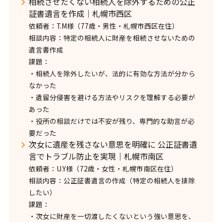
相続させたくない相続人を除外するための公正
証書遺言を作成｜札幌市西区
依頼者：T.M様（77歳・男性・札幌市西区在住）
相談内容：特定の相続人に財産を相続させないための
遺言書作成
課題：
・相続人を除外したいが、法的に有効な方法が分から
なかった
・遺留分侵害を避ける方法やリスクを理解する必要が
あった
・役所の相談だけでは不安が残り、専門的な助言が必
要だった
次女に遺産を残さない意思を明確に 公正証書遺
言でトラブル防止を実現｜札幌市南区
依頼者：U.Y様（72歳・女性・札幌市南区在住）
相談内容：公正証書遺言の作成（特定の相続人を排除
したい）
課題：
・次女に財産を一切渡したくないという強い意思を、