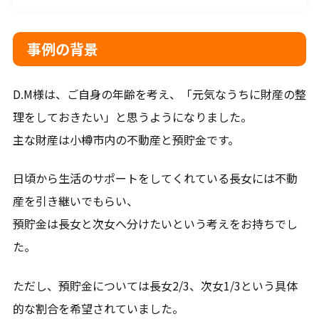
平日9-18時（土日祝日は事前予約要）
事例の背景
メールから相談する
D.M様は、ご自身の年齢を考え、「元気なうちに財産の整
24時間365日受付
理をしておきたい」と思うようになりました。
主な財産は小樽市内の不動産と預貯金です。
LINEから相談する
日頃から生活のサポートをしてくれている長女には不動
友だち登録後お問合せください。
産を引き継いでもらい、
預貯金は長女と次女へ分けたいという考えをお持ちでし
た。
対応地域
ただし、預貯金については長女2/3、次女1/3という具体
的な割合を希望されていました。
札幌市、石狩市、江別市、恵庭市、北広島市、千歳市、