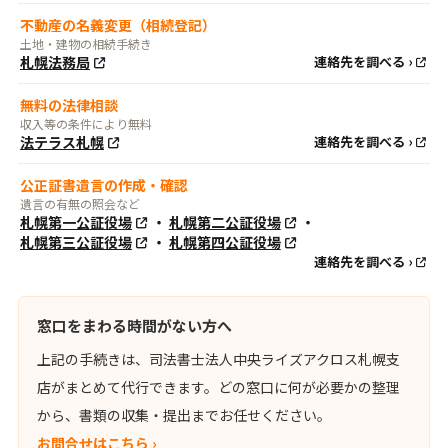
不動産の名義変更（相続登記）
土地・建物の相続手続き
札幌法務局
連絡先を調べる ›
無料の法律相談
収入等の条件により無料
法テラス札幌
連絡先を調べる ›
公正証書遺言の作成・確認
遺言の有無の照会など
札幌第一公証役場
・
札幌第二公証役場
・
札幌第三公証役場
・
札幌第四公証役場
連絡先を調べる ›
窓口をまわる時間がない方へ
上記の手続きは、司法書士法人中央ライズアクロス札幌支
店がまとめて代行できます。どの窓口に何が必要かの整理
から、書類の収集・提出までお任せください。
お問合せはこちら ›