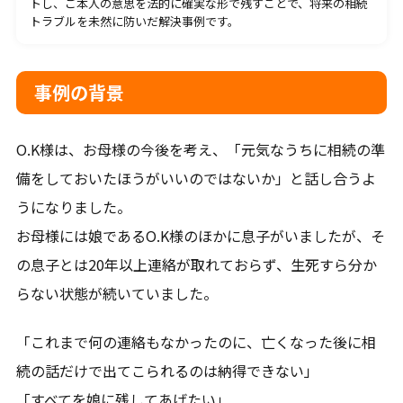
トし、ご本人の意思を法的に確実な形で残すことで、将来の相続
平日9-18時（土日祝日は事前予約要）
トラブルを未然に防いだ解決事例です。
メールから相談する
事例の背景
24時間365日受付
O.K様は、お母様の今後を考え、「元気なうちに相続の準
備をしておいたほうがいいのではないか」と話し合うよ
LINEから相談する
うになりました。
友だち登録後お問合せください。
お母様には娘であるO.K様のほかに息子がいましたが、そ
の息子とは20年以上連絡が取れておらず、生死すら分か
らない状態が続いていました。
「これまで何の連絡もなかったのに、亡くなった後に相
対応地域
続の話だけで出てこられるのは納得できない」
「すべてを娘に残してあげたい」
札幌市、石狩市、江別市、恵庭市、北広島市、千歳市、