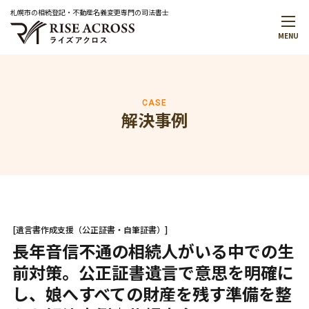
札幌市の相続登記・不動産名義変更専門の司法書士
MENU
メインメニュー
トップページ
事務所案内
代表プロフィール
CASE
解決事例
解決事例
お役立ち情報
お知らせ
無料相談予約・お問合せ
はじめての方へ
料金について
[遺言書作成支援（公正証書・自筆証書）]
無料相談のご案内
長年音信不通の相続人がいる中での生
前対策。公正証書遺言で意思を明確に
サービスメニュー
し、娘へすべての財産を残す準備を整
サービス一覧