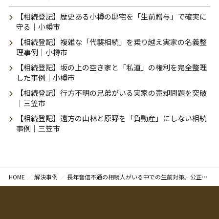
【相続登記】歴史ある小樽の邸宅を「生前贈与」で確実に
守る｜小樽市
【相続登記】複雑な「代襲相続」を乗り越え実家の名義整
理事例｜小樽市
【相続登記】坂の上の空き家と「私道」の権利を完全整理
した事例｜小樽市
【相続登記】行方不明の兄弟がいる実家の売却問題を突破
｜三笠市
【相続登記】遠方の山林と原野を「負動産」にしない相続
事例｜三笠市
HOME
解決事例
長年音信不通の相続人がいる中での生前対策。公正証書遺言で意思を明確にし、娘へすべての財産を残す準備を整えた解決事例｜札幌市白石区