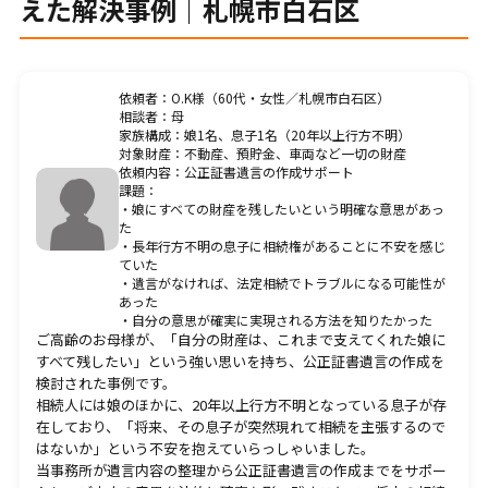
えた解決事例｜札幌市白石区
料金一覧
プライバシーポリシー
依頼者：O.K様（60代・女性／札幌市白石区）
相談者：母
家族構成：娘1名、息子1名（20年以上行方不明）
対象財産：不動産、預貯金、車両など一切の財産
依頼内容：公正証書遺言の作成サポート
課題：
・娘にすべての財産を残したいという明確な意思があっ
た
CONTACT
・長年行方不明の息子に相続権があることに不安を感じ
お問合せ・無料相談
ていた
・遺言がなければ、法定相続でトラブルになる可能性が
あった
・自分の意思が確実に実現される方法を知りたかった
ご質問やご相談がございましたら、お気軽にお問合せく
ご高齢のお母様が、「自分の財産は、これまで支えてくれた娘に
ださい。
すべて残したい」という強い思いを持ち、公正証書遺言の作成を
検討された事例です。
当事務所の専門スタッフが丁寧に対応いたします。
相続人には娘のほかに、20年以上行方不明となっている息子が存
在しており、「将来、その息子が突然現れて相続を主張するので
はないか」という不安を抱えていらっしゃいました。
011-522-6963
当事務所が遺言内容の整理から公正証書遺言の作成までをサポー