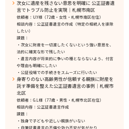
次女に遺産を残さない意思を明確に 公正証書遺
言でトラブル防止を実現｜札幌市南区
依頼者：U.Y様（72歳・女性・札幌市南区在住）
相談内容：公正証書遺言の作成（特定の相続人を排除
したい）
課題：
・次女に財産を一切渡したくないという強い意思を、
法的に確実な形で残したい
・遺言内容が将来的に争いの種とならないよう、付言
や理由も明確にしたい
・公証役場での手続きをスムーズに行いたい
身寄りのない高齢男性が信頼する親族に財産を
託す準備を整えた公正証書遺言の事例｜札幌市
北区
依頼者：G.L様（77歳・男性・札幌市北区在住）
相談内容：公正証書遺言作成
課題：
・独身で子どもや近しい親族がいない
・自筆証書遺言の不備や効力不安が気がかり