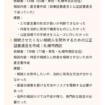
依頼者：Y.A様（65歳・男性・札幌市北区在住）
相談内容：遺言書作成（自筆証書遺言と公正証書遺言
で迷っていた）
課題：
・どの遺言書の形式が良いか判断できなかった
・内容を法的に有効で確実なものにしたかった
・公証役場での手続きをスムーズに行いたかった
相続させたくない相続人を除外するための公正
証書遺言を作成｜札幌市西区
依頼者：T.M様（77歳・男性・札幌市西区在住）
相談内容：特定の相続人に財産を相続させないための
遺言書作成
課題：
・相続人を除外したいが、法的に有効な方法が分から
なかった
・遺留分侵害を避ける方法やリスクを理解する必要が
あった
・役所の相談だけでは不安が残り、専門的な助言が必
要だった