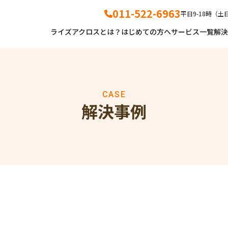
011-522-6963
平日9-18時（
ライズアクロスとは？
はじめての方へ
サービス一覧
解決
事務所案内・代表挨拶
料金について
事務所案内
代表プ
代表プロフィール
無料相談のご案内
お役立ち情報
お知ら
CASE
アクセス
解決事例
無料相談のご案内
料金一覧