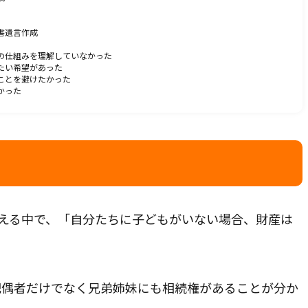
）
書遺言作成
メールから相談する
の仕組みを理解していなかった
たい希望があった
ことを避けたかった
24時間365日受付
かった
市、恵庭市、北広島市、千歳市、当別町、新篠津村、長沼町、
、その他北海道全域
考える中で、「自分たちに子どもがいない場合、財産は
。
配偶者だけでなく兄弟姉妹にも相続権があることが分か