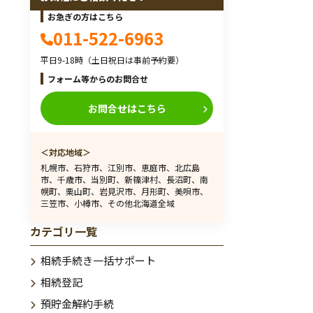
お急ぎの方はこちら
011-522-6963
平日9-18時（土日祝日は事前予約要）
フォーム等からのお問合せ
お問合せはこちら
＜対応地域＞
札幌市、石狩市、江別市、恵庭市、北広島
市、千歳市、当別町、新篠津村、長沼町、南
幌町、栗山町、岩見沢市、月形町、美唄市、
三笠市、小樽市、その他北海道全域
カテゴリ一覧
相続手続き一括サポート
。
相続登記
預貯金解約手続