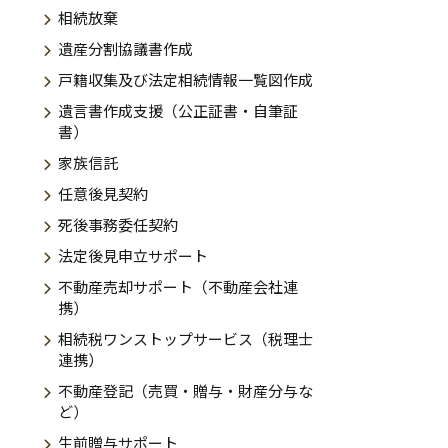
相続放棄
遺産分割協議書作成
LINEから相談する
戸籍収集及び法定相続情報一覧図作成
遺言書作成支援（公正証書・自筆証
友だち登録後お問合せください。
書）
家族信託
任意後見契約
死後事務委任契約
南幌町、栗山町、岩見沢市、月形町、美
法定後見申立サポート
不動産売却サポート（不動産会社連
携）
相続税ワンストップサービス（税理士
連携）
不動産登記（売買・贈与・財産分与な
ど）
生前贈与サポート