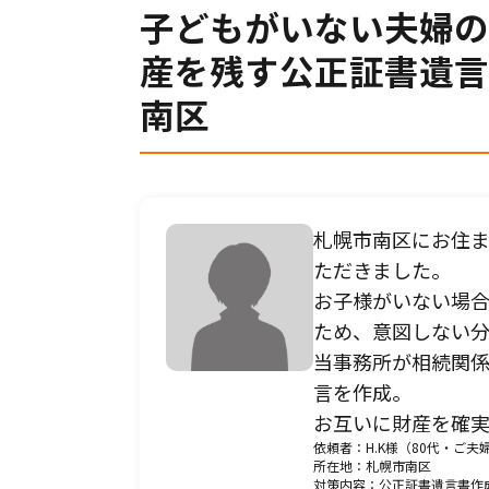
子どもがいない夫婦の
産を残す公正証書遺言
プライバシーポリシー
南区
札幌市南区にお住
ただきました。
お子様がいない場
ため、意図しない分
当事務所が相続関
言を作成。
お互いに財産を確
依頼者：H.K様（80代・ご
所在地：札幌市南区
対策内容：公正証書遺言書作