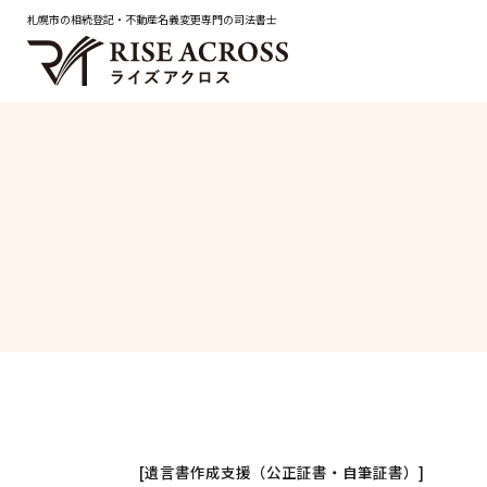
札幌市の相続登記・不動産名義変更専門の司法書士
メインメニュー
トップページ
解決事例
無料相談予約・お問合せ
はじめての方へ
料金について
サービスメニュー
サービス一覧
[遺言書作成支援（公正証書・自筆証書）]