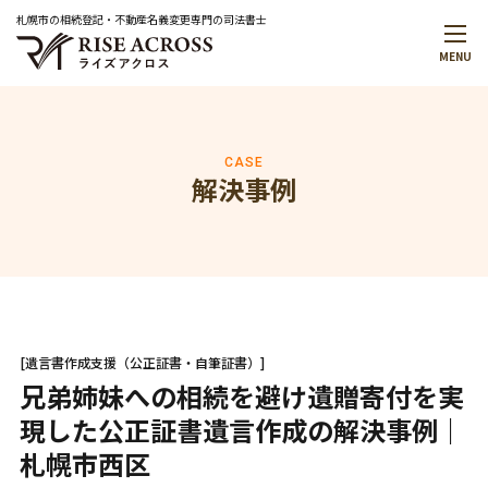
札幌市の相続登記・不動産名義変更専門の司法書士
MENU
メインメニュー
トップページ
事務所案内
代表プロフィール
CASE
解決事例
解決事例
お役立ち情報
お知らせ
無料相談予約・お問合せ
はじめての方へ
料金について
[遺言書作成支援（公正証書・自筆証書）]
無料相談のご案内
兄弟姉妹への相続を避け遺贈寄付を実
現した公正証書遺言作成の解決事例｜
サービスメニュー
札幌市西区
サービス一覧