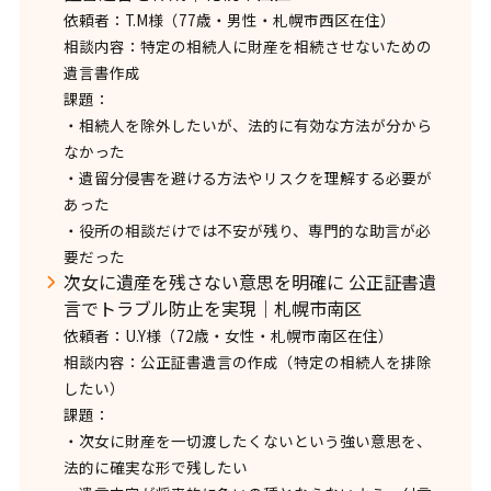
依頼者：T.M様（77歳・男性・札幌市西区在住）
相談内容：特定の相続人に財産を相続させないための
遺言書作成
課題：
・相続人を除外したいが、法的に有効な方法が分から
なかった
・遺留分侵害を避ける方法やリスクを理解する必要が
あった
・役所の相談だけでは不安が残り、専門的な助言が必
要だった
次女に遺産を残さない意思を明確に 公正証書遺
言でトラブル防止を実現｜札幌市南区
依頼者：U.Y様（72歳・女性・札幌市南区在住）
相談内容：公正証書遺言の作成（特定の相続人を排除
したい）
課題：
・次女に財産を一切渡したくないという強い意思を、
法的に確実な形で残したい