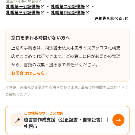
遺言の有無の照会など
札幌第一公証役場
・
札幌第二公証役場
・
札幌第三公証役場
・
札幌第四公証役場
連絡先を調べる ›
窓口をまわる時間がない方へ
上記の手続きは、司法書士法人中央ライズアクロス札幌支
店がまとめて代行できます。どの窓口に何が必要かの整理
から、書類の収集・提出までお任せください。
お問合せはこちら ›
※管轄・連絡先は変更される場合があります。最新は各機関の公式サイトで
ご確認ください。
この地域のサービス案内
📍
→
遺言書作成支援（公正証書・自筆証書）｜
札幌市