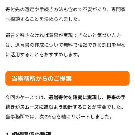
当別町、新篠津村、長沼町、南幌町、栗山町、岩見沢
寄付先の選定や手続き方法も含めて不安があり、専門家
市、月形町、美唄市、三笠市、小樽市、その他北海道全
へ相談することを決められました。
域
遺言を残さなければ意思が実現できないと気づいた方
は、
遺言書の作成について無料で相談できる窓口
を早め
に活用することをおすすめします。
当事務所からのご提案
今回のケースでは、
遺贈寄付を確実に実現し、将来の手
続きがスムーズに進むよう設計すること
が重要でした。
当事務所では、次の5点を軸にサポートしました。
1. 相続関係の整理