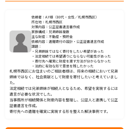
料金一覧
依頼者：A.Y様（80代・女性／札幌市西区）
所在地：札幌市西区
プライバシーポリシー
対策内容：公正証書遺言書作成
家族構成：兄弟姉妹複数
主な財産：不動産・預貯金
依頼内容：遺贈寄付の設計・公正証書遺言作成
課題：
・兄弟姉妹ではなく寄付をしたい希望があった
・法定相続では希望通りにならない可能性があった
・寄付先へ確実に財産を渡す方法が分からなかった
CONTACT
お問合せ・無料相談
・法的に有効な形で意思を残したかった
札幌市西区にお住まいのご相談者様は、将来の相続において兄弟
姉妹ではなく、社会貢献として財産を寄付したいと考えていまし
た。
ご質問やご相談がございましたら、お気軽にお問合せく
法定相続では兄弟姉妹が相続人となるため、希望を実現するには
遺言が必要な状況でした。
ださい。
当事務所が相続関係と財産内容を整理し、公証人と連携して公正
当事務所の専門スタッフが丁寧に対応いたします。
証書遺言を作成。
寄付先への遺贈を確実に実現する形を整えた解決事例です。
011-522-6963