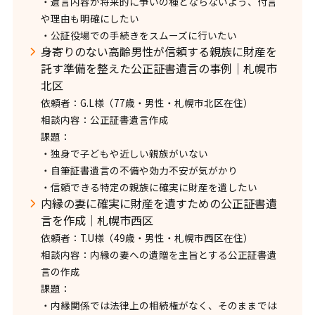
・遺言内容が将来的に争いの種とならないよう、付言
や理由も明確にしたい
・公証役場での手続きをスムーズに行いたい
身寄りのない高齢男性が信頼する親族に財産を
託す準備を整えた公正証書遺言の事例｜札幌市
北区
依頼者：G.L様（77歳・男性・札幌市北区在住）
相談内容：公正証書遺言作成
課題：
・独身で子どもや近しい親族がいない
・自筆証書遺言の不備や効力不安が気がかり
・信頼できる特定の親族に確実に財産を遺したい
内縁の妻に確実に財産を遺すための公正証書遺
言を作成｜札幌市西区
依頼者：T.U様（49歳・男性・札幌市西区在住）
相談内容：内縁の妻への遺贈を主旨とする公正証書遺
言の作成
課題：
・内縁関係では法律上の相続権がなく、そのままでは