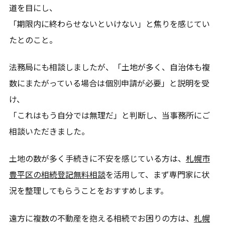
道を目にし、
当別町、新篠津村、長沼町、南幌町、栗山町、岩見沢
市、月形町、美唄市、三笠市、小樽市、その他北海道全
「期限内に終わらせないといけない」と焦りを感じてい
域
たとのこと。
法務局にも相談しましたが、「土地が多く、自治体も複
数にまたがっている場合は個別申請が必要」と説明を受
け、
「これはもう自分では無理だ」と判断し、当事務所にご
相談いただきました。
土地の数が多く手続きに不安を感じている方は、
札幌市
豊平区の相続登記無料相談
を活用して、まず専門家に状
況を整理してもらうことをおすすめします。
遠方に複数の不動産を抱える相続でお困りの方は、
札幌