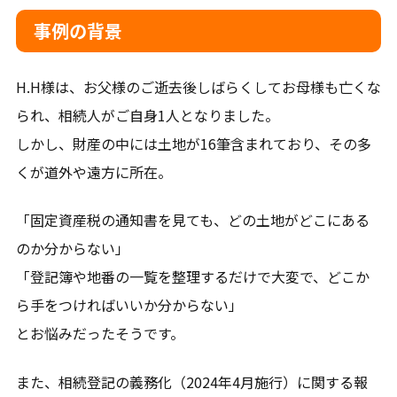
平日9-18時（土日祝日は事前予約要）
事例の背景
メールから相談する
H.H様は、お父様のご逝去後しばらくしてお母様も亡くな
られ、相続人がご自身1人となりました。
24時間365日受付
しかし、財産の中には土地が16筆含まれており、その多
くが道外や遠方に所在。
LINEから相談する
「固定資産税の通知書を見ても、どの土地がどこにある
友だち登録後お問合せください。
のか分からない」
「登記簿や地番の一覧を整理するだけで大変で、どこか
ら手をつければいいか分からない」
とお悩みだったそうです。
対応地域
また、相続登記の義務化（2024年4月施行）に関する報
札幌市、石狩市、江別市、恵庭市、北広島市、千歳市、