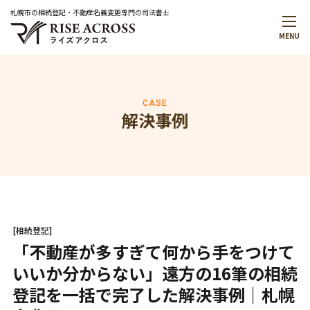
札幌市の相続登記・不動産名義変更専門の司法書士
MENU
メインメニュー
トップページ
事務所案内
代表プロフィール
CASE
解決事例
解決事例
お役立ち情報
お知らせ
無料相談予約・お問合せ
はじめての方へ
料金について
[相続登記]
無料相談のご案内
「不動産が多すぎて何から手をつけて
いいか分からない」遠方の16筆の相続
サービスメニュー
登記を一括で完了した解決事例｜札幌
サービス一覧