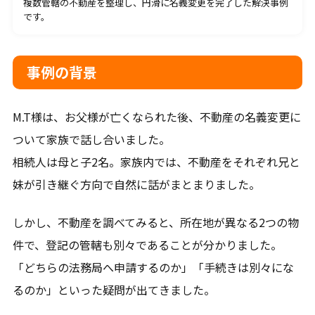
複数管轄の不動産を整理し、円滑に名義変更を完了した解決事例
平日9-18時（土日祝日は事前予約要）
です。
メールから相談する
事例の背景
24時間365日受付
M.T様は、お父様が亡くなられた後、不動産の名義変更に
ついて家族で話し合いました。
LINEから相談する
相続人は母と子2名。家族内では、不動産をそれぞれ兄と
友だち登録後お問合せください。
妹が引き継ぐ方向で自然に話がまとまりました。
しかし、不動産を調べてみると、所在地が異なる2つの物
件で、登記の管轄も別々であることが分かりました。
「どちらの法務局へ申請するのか」「手続きは別々にな
対応地域
るのか」といった疑問が出てきました。
札幌市、石狩市、江別市、恵庭市、北広島市、千歳市、