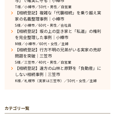
与」で確実に守る｜小樽市
T様／小樽市／50代・男性／自営業
【相続登記】複雑な「代襲相続」を乗り越え実
家の名義整理事例｜小樽市
S様／小樽市／60代・男性／会社員
【相続登記】坂の上の空き家と「私道」の権利
を完全整理した事例｜小樽市
M様／小樽市／60代・女性／主婦
【相続登記】行方不明の兄弟がいる実家の売却
問題を突破｜三笠市
S様／三笠市／40代・男性／自営業
【相続登記】遠方の山林と原野を「負動産」に
しない相続事例｜三笠市
K様／札幌市（実家は三笠市）／50代・女性／主婦
カテゴリ一覧