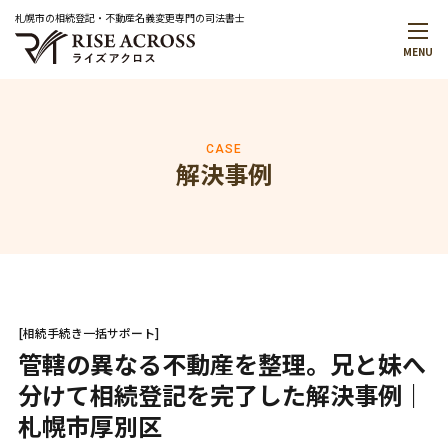
札幌市の相続登記・不動産名義変更専門の司法書士
MENU
メインメニュー
トップページ
事務所案内
代表プロフィール
CASE
解決事例
解決事例
お役立ち情報
お知らせ
無料相談予約・お問合せ
はじめての方へ
料金について
[相続手続き一括サポート]
無料相談のご案内
管轄の異なる不動産を整理。兄と妹へ
分けて相続登記を完了した解決事例｜
サービスメニュー
札幌市厚別区
サービス一覧