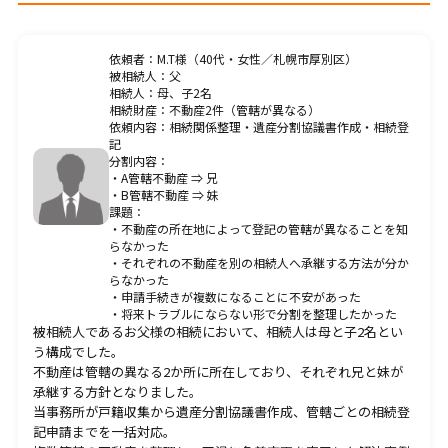
料金一覧
依頼者：M.T様（40代・女性／札幌市厚別区）
被相続人：父
プライバシーポリシー
相続人：母、子2名
相続財産：不動産2件（管轄が異なる）
依頼内容：相続関係整理・遺産分割協議書作成・相続登
記
分割内容：
・A管轄不動産 ⇒ 兄
・B管轄不動産 ⇒ 妹
課題：
CONTACT
お問合せ・無料相談
・不動産の所在地によって登記の管轄が異なることを知
らなかった
・それぞれの不動産を別の相続人へ承継する方法が分か
らなかった
・申請手続きが複数になることに不安があった
ご質問やご相談がございましたら、お気軽にお問合せく
・将来トラブルにならない形で分割を整理したかった
ださい。
被相続人であるお父様の相続において、相続人は母と子2名とい
う構成でした。
当事務所の専門スタッフが丁寧に対応いたします。
不動産は管轄の異なる2か所に所在しており、それぞれ兄と妹が
承継する方針となりました。
当事務所が戸籍収集から遺産分割協議書作成、管轄ごとの相続登
011-522-6963
記申請までを一括対応。